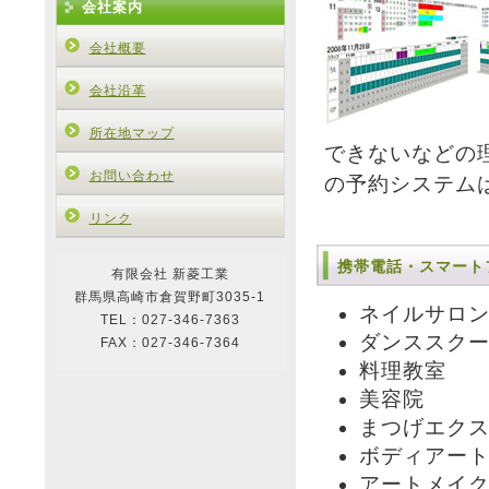
会社案内
会社概要
会社沿革
所在地マップ
できないなどの
お問い合わせ
の予約システム
リンク
携帯電話・スマート
有限会社 新菱工業
群馬県高崎市倉賀野町3035-1
ネイルサロ
TEL：027-346-7363
ダンススク
FAX：027-346-7364
料理教室
美容院
まつげエク
ボディアー
アートメイ