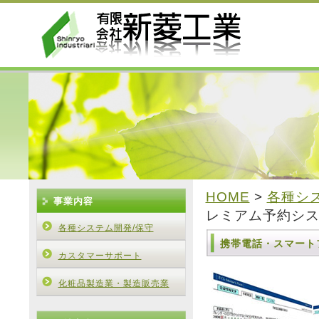
HOME
>
各種シ
事業内容
レミアム予約シ
各種システム開発/保守
携帯電話・スマートフ
カスタマーサポート
化粧品製造業・製造販売業